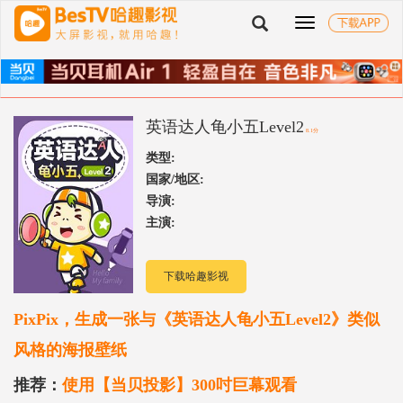
切
换
导
航
英语达人龟小五Level2
8.1分
类型:
国家/地区:
导演:
主演:
下载哈趣影视
PixPix，生成一张与《英语达人龟小五Level2》类似
风格的海报壁纸
推荐：
使用【当贝投影】300吋巨幕观看