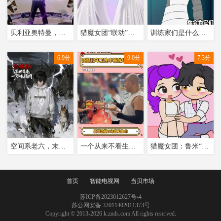
贝利亚奥特曼，最强大的形态，原来是这个
猎魔女团“联动”瓢虫雷迪：玛丽娜和鲁米“婚纱变装”
训练家们是什么让你们这么执着于宝可梦呢？
6.9分
9.0分
7.3分
空间系老六，末世先屯一万吨猪肉
一个从来不看生产日期的女孩轻轻碎了
猎魔女团：鲁米“你有没有一点喜欢我？”
首页
智能电视网
当贝市场
苏ICP备2023012627号-4
苏公网安备 32011402011373号
Copyright © 2013-2026 k.znds.com All rights reserved.