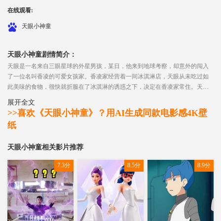
在线观看:
天眼小神童
天眼小神童剧情简介：
天眼是一名来自三眼星球的外星男孩，某日，他来到地球考察，却意外的闯入
了一位名叫香凌的可爱女孩家。香凌家经营着一间冰淇淋店，天眼从未吃过如
此美味的食物，很快就折服在了冰淇淋的诱惑之下，决定在香凌家常住。天眼
化身成为了一只小猫，但是香凌和她的朋友甄美丽、许博文等人都能够看见天
展开全文
眼的真身。
>>喜欢《天眼小神童》？用AI生成同款电影感4K壁
纸
天眼小神童相关影片推荐
7.3分
8.5分
8.9分