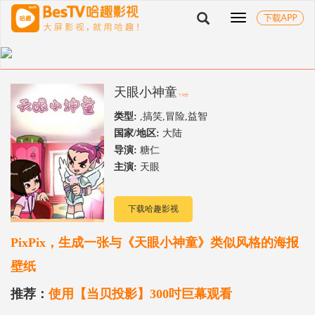
切
换
导
航
天眼小神童
7.9分
类型:
,搞笑,冒险,益智
国家/地区:
大陆
导演:
糖仁
主演:
天眼
下载哈趣影视
PixPix，生成一张与《天眼小神童》类似风格的海报
壁纸
推荐：
使用【当贝投影】300吋巨幕观看